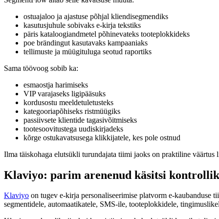
ostuajaloo ja ajastuse põhjal kliendisegmendiks
kasutusjuhule sobivaks e-kirja tekstiks
päris kataloogiandmetel põhinevateks tooteplokkideks
poe brändingut kasutavaks kampaaniaks
tellimuste ja müügituluga seotud raportiks
Sama töövoog sobib ka:
esmaostja harimiseks
VIP varajaseks ligipääsuks
kordusostu meeldetuletusteks
kategooriapõhiseks ristmüügiks
passiivsete klientide tagasivõitmiseks
tootesoovitustega uudiskirjadeks
kõrge ostukavatsusega klikkijatele, kes pole ostnud
Ilma täiskohaga elutsükli turundajata tiimi jaoks on praktiline väärtu
Klaviyo: parim arenenud käsitsi kontrollik
Klaviyo
on tugev e-kirja personaliseerimise platvorm e-kaubanduse tii
segmentidele, automaatikatele, SMS-ile, tooteplokkidele, tingimuslikele