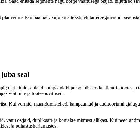
inida. Saad ehitada segmente nagu kõrge väärtusega ostjad, hiljutised sir
t planeerima kampaaniad, kirjutama teksti, ehitama segmendid, seadist
 juba seal
, et tiimid saaksid kampaaniaid personaliseerida kliendi-, toote- ja 
agasivõitmine ja tootesoovitused.
öriist. Kui vormid, maandumislehed, kampaaniad ja auditooriumi ajalug
id, vanu ostjaid, duplikaate ja kontakte mitmest allikast. Kui need and
didest ja puhastusharjumustest.