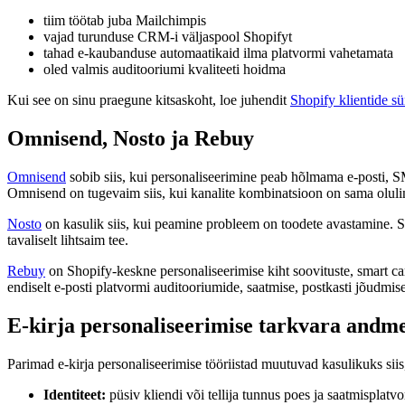
tiim töötab juba Mailchimpis
vajad turunduse CRM-i väljaspool Shopifyt
tahad e-kaubanduse automaatikaid ilma platvormi vahetamata
oled valmis auditooriumi kvaliteeti hoidma
Kui see on sinu praegune kitsaskoht, loe juhendit
Shopify klientide 
Omnisend, Nosto ja Rebuy
Omnisend
sobib siis, kui personaliseerimine peab hõlmama e-posti, S
Omnisend on tugevaim siis, kui kanalite kombinatsioon on sama olulin
Nosto
on kasulik siis, kui peamine probleem on toodete avastamine. See
tavaliselt lihtsaim tee.
Rebuy
on Shopify-keskne personaliseerimise kiht soovituste, smart cart
endiselt e-posti platvormi auditooriumide, saatmise, postkasti jõudmis
E-kirja personaliseerimise tarkvara and
Parimad e-kirja personaliseerimise tööriistad muutuvad kasulikuks siis,
Identiteet:
püsiv kliendi või tellija tunnus poes ja saatmisplatvo