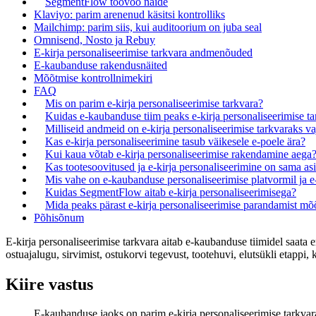
SegmentFlow töövoo näide
Klaviyo: parim arenenud käsitsi kontrolliks
Mailchimp: parim siis, kui auditoorium on juba seal
Omnisend, Nosto ja Rebuy
E-kirja personaliseerimise tarkvara andmenõuded
E-kaubanduse rakendusnäited
Mõõtmise kontrollnimekiri
FAQ
Mis on parim e-kirja personaliseerimise tarkvara?
Kuidas e-kaubanduse tiim peaks e-kirja personaliseerimise t
Milliseid andmeid on e-kirja personaliseerimise tarkvaraks va
Kas e-kirja personaliseerimine tasub väikesele e-poele ära?
Kui kaua võtab e-kirja personaliseerimise rakendamine aega
Kas tootesoovitused ja e-kirja personaliseerimine on sama as
Mis vahe on e-kaubanduse personaliseerimise platvormil ja e-
Kuidas SegmentFlow aitab e-kirja personaliseerimisega?
Mida peaks pärast e-kirja personaliseerimise parandamist m
Põhisõnum
E-kirja personaliseerimise tarkvara aitab e-kaubanduse tiimidel saata e
ostuajalugu, sirvimist, ostukorvi tegevust, tootehuvi, elutsükli etappi,
Kiire vastus
E-kaubanduse jaoks on parim e-kirja personaliseerimise tarkvar