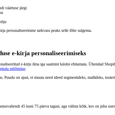
di väärtuse järgi
su
mõju
rja personaliseerimise tarkvara peaks selle lõhe sulgema.
se e-kirja personaliseerimiseks
naliseeritud e-kirju ilma iga saatmist käsitsi ehitamata. Ühendad Shop
itulu mõõtmise
.
us. Puudu on ajast, et muuta need ideed segmentideks, mallideks, tooteri
stusvahendi 45 kuni 75 päeva tagasi, aga välista kõik, kes on juba uuest