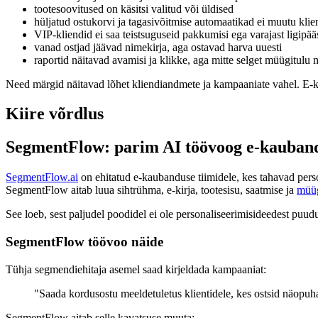
tootesoovitused on käsitsi valitud või üldised
hüljatud ostukorvi ja tagasivõitmise automaatikad ei muutu klien
VIP-kliendid ei saa teistsuguseid pakkumisi ega varajast ligipää
vanad ostjad jäävad nimekirja, aga ostavad harva uuesti
raportid näitavad avamisi ja klikke, aga mitte selget müügitulu 
Need märgid näitavad lõhet kliendiandmete ja kampaaniate vahel. E-ki
Kiire võrdlus
SegmentFlow: parim AI töövoog e-kaubandu
SegmentFlow.ai
on ehitatud e-kaubanduse tiimidele, kes tahavad perso
SegmentFlow aitab luua sihtrühma, e-kirja, tootesisu, saatmise ja
müüg
See loeb, sest paljudel poodidel ei ole personaliseerimisideedest puud
SegmentFlow töövoo näide
Tühja segmendiehitaja asemel saad kirjeldada kampaaniat:
"Saada kordusostu meeldetuletus klientidele, kes ostsid näopuha
SegmentFlow aitab selle kavatsuse muuta: