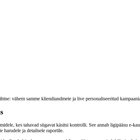
s lihtne: vähem samme kliendiandmete ja live personaliseeritud kampaani
s
midele, kes tahavad sügavat käsitsi kontrolli. See annab ligipääsu e-ka
 harudele ja detailsele raportile.