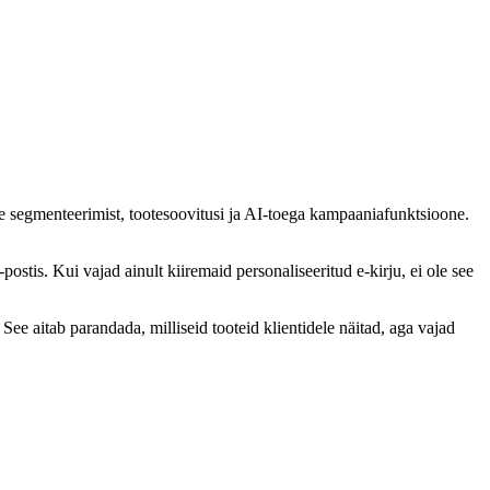
e segmenteerimist, tootesoovitusi ja AI-toega kampaaniafunktsioone.
stis. Kui vajad ainult kiiremaid personaliseeritud e-kirju, ei ole see
See aitab parandada, milliseid tooteid klientidele näitad, aga vajad