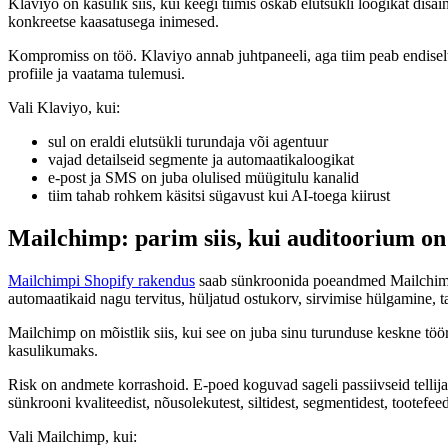
Klaviyo on kasulik siis, kui keegi tiimis oskab elutsükli loogikat disa
konkreetse kaasatusega inimesed.
Kompromiss on töö. Klaviyo annab juhtpaneeli, aga tiim peab endisel
profiile ja vaatama tulemusi.
Vali Klaviyo, kui:
sul on eraldi elutsükli turundaja või agentuur
vajad detailseid segmente ja automaatikaloogikat
e-post ja SMS on juba olulised müügitulu kanalid
tiim tahab rohkem käsitsi sügavust kui AI-toega kiirust
Mailchimp: parim siis, kui auditoorium on
Mailchimpi Shopify rakendus
saab sünkroonida poeandmed Mailchimpiga
automaatikaid nagu tervitus, hüljatud ostukorv, sirvimise hülgamine, t
Mailchimp on mõistlik siis, kui see on juba sinu turunduse keskne tö
kasulikumaks.
Risk on andmete korrashoid. E-poed koguvad sageli passiivseid tellija
sünkrooni kvaliteedist, nõusolekutest, siltidest, segmentidest, tootefee
Vali Mailchimp, kui: