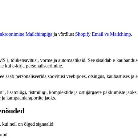
sünkroonimine Mailchimpiga
ja võrdlust
Shopify Email vs Mailchimp
.
MS-i, tõuketeavitusi, vorme ja automaatikaid. See sisaldab e-kaubandus
e kui e-kirja personaliseerimine.
 saab personaliseerida soovitusi veebipoes, otsingus, kaubastuses ja e-po
'i, lisamüügi, ristmüügi, komplektide ja ostujärgsete pakkumiste jaoks. 
e ja kampaaniaraportite jaoks.
menõuded
 kui neil on õiged signaalid:
rmil