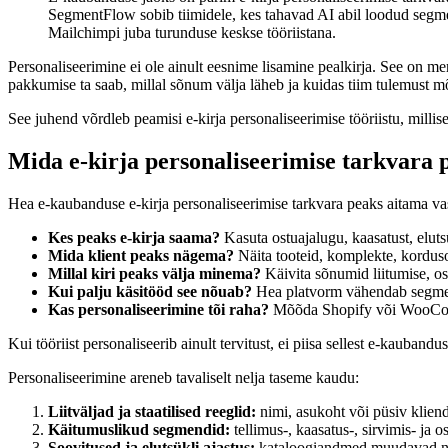
SegmentFlow sobib tiimidele, kes tahavad AI abil loodud segme
Mailchimpi juba turunduse keskse tööriistana.
Personaliseerimine ei ole ainult eesnime lisamine pealkirja. See on me
pakkumise ta saab, millal sõnum välja läheb ja kuidas tiim tulemust 
See juhend võrdleb peamisi e-kirja personaliseerimise tööriistu, mil
Mida e-kirja personaliseerimise tarkvara 
Hea e-kaubanduse e-kirja personaliseerimise tarkvara peaks aitama vas
Kes peaks e-kirja saama?
Kasuta ostuajalugu, kaasatust, elutsü
Mida klient peaks nägema?
Näita tooteid, komplekte, korduso
Millal kiri peaks välja minema?
Käivita sõnumid liitumise, os
Kui palju käsitööd see nõuab?
Hea platvorm vähendab segment
Kas personaliseerimine tõi raha?
Mõõda Shopify või WooComme
Kui tööriist personaliseerib ainult tervitust, ei piisa sellest e-kaubandu
Personaliseerimine areneb tavaliselt nelja taseme kaudu:
Liitväljad ja staatilised reeglid:
nimi, asukoht või püsiv kliend
Käitumuslikud segmendid:
tellimus-, kaasatus-, sirvimis- ja 
Soovitused ja elutsükli ajastus:
kataloogiandmed muudavad näid