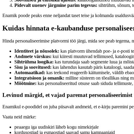
Pidevalt uuenev järgmine parim tegevus:
sihtrühm, sõnum, t
Enamik poode peaks enne neljandat taset teise ja kolmanda usaldusvää
Kuidas hinnata e-kaubanduse personalisee
Hinda personaliseerimise platvormi töö järgi, mida see peab tegema, 
Identiteet ja nõusolek:
kas platvorm ühendab poe- ja e-posti t
Andmete värskus:
kui kiiresti muutuvad tellimused, kataloogi
Sihtrühma loogika:
kas turundaja saab segmente luua ja mõista
Sisu ja soovitused:
kas lahendus kasutab päris kataloogi, saada
Automaatikad:
kas teekond reageerib käitumisele, väldib ebaolu
Integratsioon ja omanik:
milline süsteem on tõeallikas ning m
Mõõtmine:
kas personaliseeritud otsuse saab siduda tellimuste,
Levinud märgid, et vajad paremat personaliseerimist
Enamikul e-poodidel on juba piisavalt andmeid, et e-kirju paremini per
Vaata neid märke:
peaaegu iga uudiskiri läheb kogu nimekirjale
kordusostjad ja esmaostjad saavad samu kampaaniaid