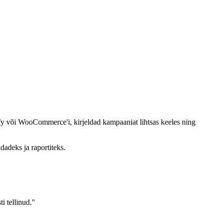
ify või WooCommerce'i, kirjeldad kampaaniat lihtsas keeles ning
dadeks ja raportiteks.
i tellinud."