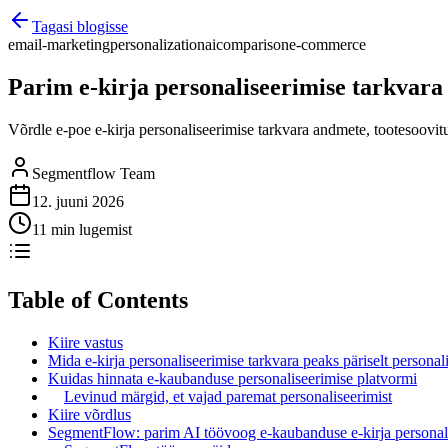
Tagasi blogisse
email-marketing
personalization
ai
comparison
e-commerce
Parim e-kirja personaliseerimise tarkvara
Võrdle e-poe e-kirja personaliseerimise tarkvara andmete, tootesoovit
Segmentflow Team
12. juuni 2026
11 min lugemist
Table of Contents
Kiire vastus
Mida e-kirja personaliseerimise tarkvara peaks päriselt personal
Kuidas hinnata e-kaubanduse personaliseerimise platvormi
Levinud märgid, et vajad paremat personaliseerimist
Kiire võrdlus
SegmentFlow: parim AI töövoog e-kaubanduse e-kirja personal