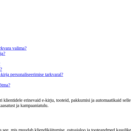
arkvara valima?
ja?
?
i?
kirja personaliseerimise tarkvaral?
õõtma?
ri klientidele erinevaid e-kirju, tooteid, pakkumisi ja automaatikaid sell
 kaasatust ja kampaaniatulu.
a see, mis muudab kliendikäitumise, ostuajaloo ja tooteandmed kasulike