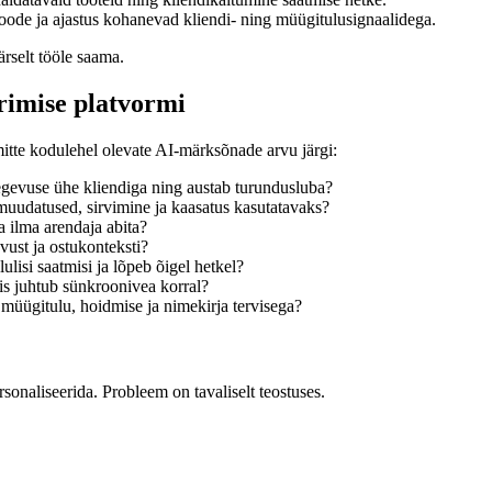
oode ja ajastus kohanevad kliendi- ning müügitulusignaalidega.
rselt tööle saama.
rimise platvormi
mitte kodulehel olevate AI-märksõnade arvu järgi:
egevuse ühe kliendiga ning austab turundusluba?
muudatused, sirvimine ja kaasatus kasutatavaks?
 ilma arendaja abita?
vust ja ostukonteksti?
lisi saatmisi ja lõpeb õigel hetkel?
is juhtub sünkroonivea korral?
 müügitulu, hoidmise ja nimekirja tervisega?
sonaliseerida. Probleem on tavaliselt teostuses.