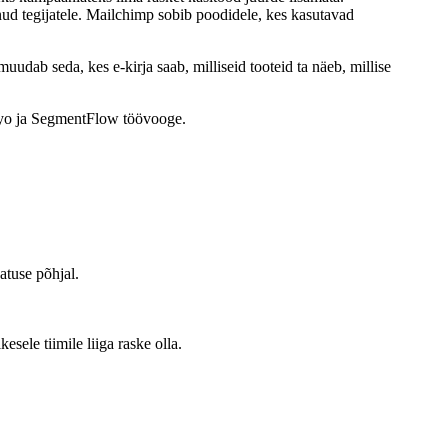
ud tegijatele. Mailchimp sobib poodidele, kes kasutavad
udab seda, kes e-kirja saab, milliseid tooteid ta näeb, millise
viyo ja SegmentFlow töövooge.
atuse põhjal.
esele tiimile liiga raske olla.