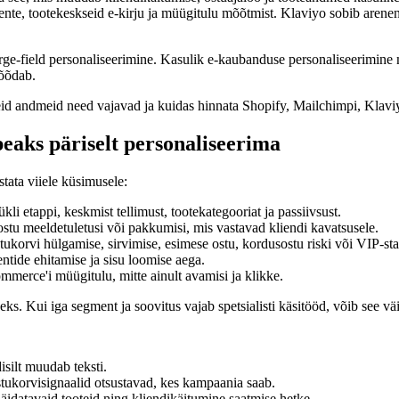
nte, tootekeskseid e-kirju ja müügitulu mõõtmist. Klaviyo sobib arenen
rge-field personaliseerimine. Kasulik e-kaubanduse personaliseerimine mu
mõõdab.
liseid andmeid need vajavad ja kuidas hinnata Shopify, Mailchimpi, Kla
peaks päriselt personaliseerima
tata viiele küsimusele:
kli etappi, keskmist tellimust, tootekategooriat ja passiivsust.
stu meeldetuletusi või pakkumisi, mis vastavad kliendi kavatsusele.
tukorvi hülgamise, sirvimise, esimese ostu, kordusostu riski või VIP-sta
ide ehitamise ja sisu loomise aega.
rce'i müügitulu, mitte ainult avamisi ja klikke.
seks. Kui iga segment ja soovitus vajab spetsialisti käsitööd, võib see väik
isilt muudab teksti.
ostukorvisignaalid otsustavad, kes kampaania saab.
atavaid tooteid ning kliendikäitumine saatmise hetke.