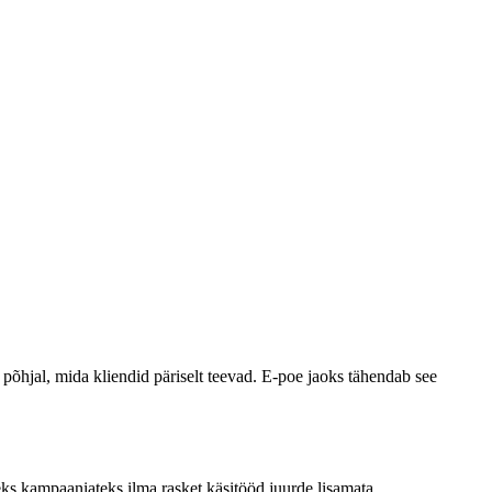
e põhjal, mida kliendid päriselt teevad. E-poe jaoks tähendab see
ks kampaaniateks ilma rasket käsitööd juurde lisamata.