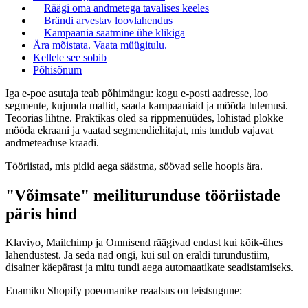
Räägi oma andmetega tavalises keeles
Brändi arvestav loovlahendus
Kampaania saatmine ühe klikiga
Ära mõistata. Vaata müügitulu.
Kellele see sobib
Põhisõnum
Iga e-poe asutaja teab põhimängu: kogu e-posti aadresse, loo
segmente, kujunda mallid, saada kampaaniaid ja mõõda tulemusi.
Teoorias lihtne. Praktikas oled sa rippmenüüdes, lohistad plokke
mööda ekraani ja vaatad segmendiehitajat, mis tundub vajavat
andmeteaduse kraadi.
Tööriistad, mis pidid aega säästma, söövad selle hoopis ära.
"Võimsate" meiliturunduse tööriistade
päris hind
Klaviyo, Mailchimp ja Omnisend räägivad endast kui kõik-ühes
lahendustest. Ja seda nad ongi, kui sul on eraldi turundustiim,
disainer käepärast ja mitu tundi aega automaatikate seadistamiseks.
Enamiku Shopify poeomanike reaalsus on teistsugune: