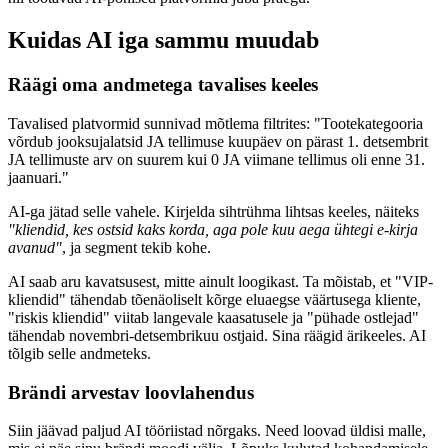
Kuidas AI iga sammu muudab
Räägi oma andmetega tavalises keeles
Tavalised platvormid sunnivad mõtlema filtrites: "Tootekategooria
võrdub jooksujalatsid JA tellimuse kuupäev on pärast 1. detsembrit
JA tellimuste arv on suurem kui 0 JA viimane tellimus oli enne 31.
jaanuari."
AI-ga jätad selle vahele. Kirjelda sihtrühma lihtsas keeles, näiteks
"kliendid, kes ostsid kaks korda, aga pole kuu aega ühtegi e-kirja
avanud"
, ja segment tekib kohe.
AI saab aru kavatsusest, mitte ainult loogikast. Ta mõistab, et "VIP-
kliendid" tähendab tõenäoliselt kõrge eluaegse väärtusega kliente,
"riskis kliendid" viitab langevale kaasatusele ja "pühade ostlejad"
tähendab novembri-detsembrikuu ostjaid. Sina räägid ärikeeles. AI
tõlgib selle andmeteks.
Brändi arvestav loovlahendus
Siin jäävad paljud AI tööriistad nõrgaks. Need loovad üldisi malle,