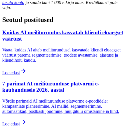
tasuta konto
ja saada kuni 1 000 e-kirja kuus. Krediitkaarti pole
vaja.
Seotud postitused
Kuidas AI meiliturundus kasvatab kliendi eluaegset
väärtust
Vaata, kuidas AI aitab meiliturundusel kasvatada kliendi eluaegset
väärtust parema segmenteerimise, toodete avastamise, ajastuse ja
kliendihoiu kaudu.
Loe edasi
7 parimat AI meiliturunduse platvormi e-
kaubandusele 2026. aastal
Võrdle parimaid AI meiliturunduse platvorme e-poodidele:
kampaaniate planeerimine, AI mallid, segmenteerimine,
automaatikad, postkasti jõudmine, müügitulu omistamine ja hind.
Loe edasi