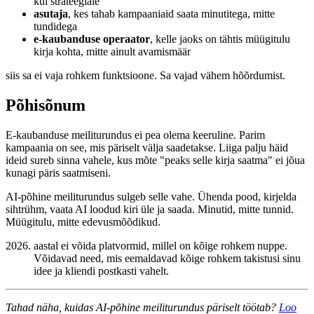
kui strateegiale
asutaja
, kes tahab kampaaniaid saata minutitega, mitte
tundidega
e-kaubanduse operaator
, kelle jaoks on tähtis müügitulu
kirja kohta, mitte ainult avamismäär
siis sa ei vaja rohkem funktsioone. Sa vajad vähem hõõrdumist.
Põhisõnum
E-kaubanduse meiliturundus ei pea olema keeruline. Parim
kampaania on see, mis päriselt välja saadetakse. Liiga palju häid
ideid sureb sinna vahele, kus mõte "peaks selle kirja saatma" ei jõua
kunagi päris saatmiseni.
AI-põhine meiliturundus sulgeb selle vahe. Ühenda pood, kirjelda
sihtrühm, vaata AI loodud kiri üle ja saada. Minutid, mitte tunnid.
Müügitulu, mitte edevusmõõdikud.
aastal ei võida platvormid, millel on kõige rohkem nuppe.
Võidavad need, mis eemaldavad kõige rohkem takistusi sinu
idee ja kliendi postkasti vahelt.
Tahad näha, kuidas AI-põhine meiliturundus päriselt töötab?
Loo