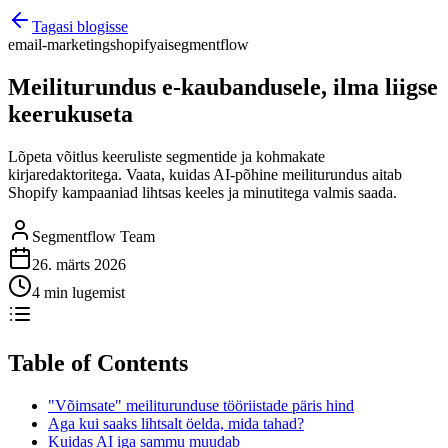
Tagasi blogisse
email-marketing
shopify
ai
segmentflow
Meiliturundus e-kaubandusele, ilma liigse
keerukuseta
Lõpeta võitlus keeruliste segmentide ja kohmakate
kirjaredaktoritega. Vaata, kuidas AI-põhine meiliturundus aitab
Shopify kampaaniad lihtsas keeles ja minutitega valmis saada.
Segmentflow Team
26. märts 2026
4 min lugemist
Table of Contents
"Võimsate" meiliturunduse tööriistade päris hind
Aga kui saaks lihtsalt öelda, mida tahad?
Kuidas AI iga sammu muudab