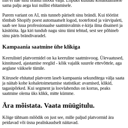
mis ei näe sinu brändi moodi välja. Lõpuks kulutad kohandamisele
sama palju aega kui nullist ehitamisele.
Parem variant on AI, mis tunneb päriselt sinu brändi. Kui tööriist
tõmbab Shopify poest automaatselt logod, tootefotod ja värvipaleti,
saab see luua professionaalse saatmisvalmis e-kirja ilma disaineri ja
käsitööta. Iga kiri tundub nagu sinu tiimi tehtud, sest see põhineb
sinu päris brändivaradel.
Kampaania saatmine ühe klikiga
Keerulistel platvormidel on ka keeruline saatmisvoog. Ülevaatused,
kinnitused, ajastamise reeglid - kõik vajalik suurele ettevõttele, aga
aeglane väiksele tiimile.
Kiirusele ehitatud platvorm laseb kampaania sekunditega välja saata
ja näitab kohe kohaletoimetamise statistikat: avamised, klikid,
tagasipõrked. Kui segment ja loovlahendus on korras, peaks
saatmine olema üks klikk, mitte kümme.
Ära mõistata. Vaata müügitulu.
Kõige tähtsam mõõdik on just see, mille paljud platvormid ära
peidavad või üsna pealiskaudselt näitavad.