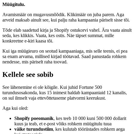
Müügitulu.
Avamismäär on mugavusmõõdik. Klikimäär on juba parem. Aga
arveid maksab ainult see, kui palju raha kampaania päriselt sisse tõi.
Tõde elab saadetud kirja ja Shopify ostukorvi vahel. Ära vaata ainult
seda, kes klikkis. Vaata, kes ostis. Näe täpset summat, mille
konkreetne e-kiri kaasa tõi.
Kui iga müügieuro on seotud kampaaniaga, mis selle teenis, ei pea
sa enam arvama, millised kirjad töötavad. Saad panustada rohkem
nendesse, mis päriselt raha toovad.
Kellele see sobib
See lähenemine ei ole kõigile. Kui juhid Fortune 500
turundusosakonda, kus 15 inimest haldab kampaaniaid 12 kanalis,
on sul ilmselt vaja ettevõttetaseme platvormi keerukust.
Aga kui oled:
Shopify poeomanik
, kes teeb 10 000 kuni 500 000 dollarit
kuus ja teab, et e-post võiks rohkem müügitulu tuua
väike turundustiim
, kes kulutab tööriistades rohkem aega