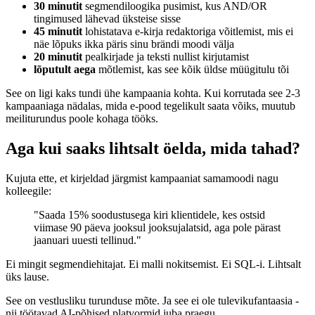
30 minutit
segmendiloogika pusimist, kus AND/OR
tingimused lähevad üksteise sisse
45 minutit
lohistatava e-kirja redaktoriga võitlemist, mis ei
näe lõpuks ikka päris sinu brändi moodi välja
20 minutit
pealkirjade ja teksti nullist kirjutamist
lõputult aega
mõtlemist, kas see kõik üldse müügitulu tõi
See on ligi kaks tundi ühe kampaania kohta. Kui korrutada see 2-3
kampaaniaga nädalas, mida e-pood tegelikult saata võiks, muutub
meiliturundus poole kohaga tööks.
Aga kui saaks lihtsalt öelda, mida tahad?
Kujuta ette, et kirjeldad järgmist kampaaniat samamoodi nagu
kolleegile:
"Saada 15% soodustusega kiri klientidele, kes ostsid
viimase 90 päeva jooksul jooksujalatsid, aga pole pärast
jaanuari uuesti tellinud."
Ei mingit segmendiehitajat. Ei malli nokitsemist. Ei SQL-i. Lihtsalt
üks lause.
See on vestlusliku turunduse mõte. Ja see ei ole tulevikufantaasia -
nii töötavad AI-põhised platvormid juba praegu.