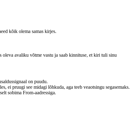
need kõik olema samas kirjes.
oleva avaliku võtme vastu ja saab kinnituse, et kiri tuli sinu
usaldussignaal on puudu.
es, ei pruugi see midagi lõhkuda, aga teeb veaotsingu segasemaks.
elt sobima From-aadressiga.