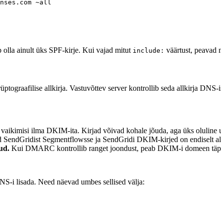
olla ainult üks SPF-kirje. Kui vajad mitut
väärtust, peavad 
include:
graafilise allkirja. Vastuvõttev server kontrollib seda allkirja DNS-is 
vaikimisi ilma DKIM-ita. Kirjad võivad kohale jõuda, aga üks oluline 
d SendGridist Segmentflowsse ja SendGridi DKIM-kirjed on endiselt all
ud.
Kui DMARC kontrollib ranget joondust, peab DKIM-i domeen täps
-i lisada. Need näevad umbes sellised välja: