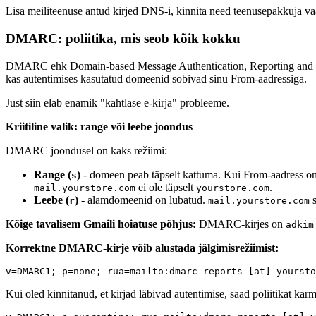
Lisa meiliteenuse antud kirjed DNS-i, kinnita need teenusepakkuja vaat
DMARC: poliitika, mis seob kõik kokku
DMARC ehk Domain-based Message Authentication, Reporting and Conf
kas autentimises kasutatud domeenid sobivad sinu From-aadressiga.
Just siin elab enamik "kahtlase e-kirja" probleeme.
Kriitiline valik: range või leebe joondus
DMARC joondusel on kaks režiimi:
Range (
)
- domeen peab täpselt kattuma. Kui From-aadress o
s
ei ole täpselt
.
mail.yourstore.com
yourstore.com
Leebe (
)
- alamdomeenid on lubatud.
s
r
mail.yourstore.com
Kõige tavalisem Gmaili hoiatuse põhjus:
DMARC-kirjes on
adkim
Korrektne DMARC-kirje võib alustada jälgimisrežiimist:
Kui oled kinnitanud, et kirjad läbivad autentimise, saad poliitikat ka