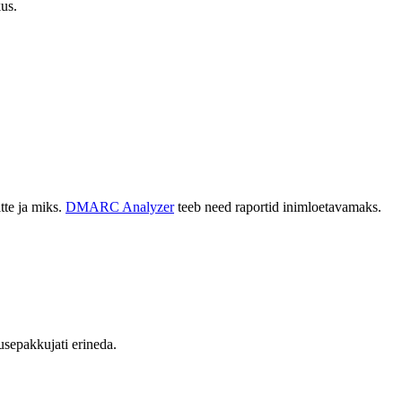
kus.
tte ja miks.
DMARC Analyzer
teeb need raportid inimloetavamaks.
sepakkujati erineda.