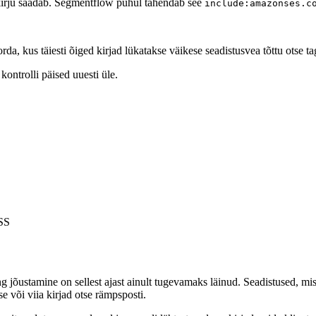
 kirju saadab. Segmentflow puhul tähendab see
include:amazonses.c
orda, kus täiesti õiged kirjad lükatakse väikese seadistusvea tõttu otse ta
kontrolli päised uuesti üle.
ASS
jõustamine on sellest ajast ainult tugevamaks läinud. Seadistused, mi
 või viia kirjad otse rämpsposti.