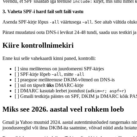
Veendu, et SPF sisaldab iga teenuse
kirjet, mis sinu nimel
include:
3. Vaheta SPF-i hard fail soft faili vastu
Asenda SPF-kirje lõpus
väärtusega
. See aitab vältida oluk
-all
~all
Pärast muudatusi oota DNS-i levikut 24-48 tundi, saada uus testkiri ja 
Kiire kontrollnimekiri
Enne kui selle vahekaardi kinni paned, kontrolli:
[ ] sinu meiliteenus on juurdomeeni SPF-kirjes
[ ] SPF-kirje lõpeb
, mitte
~all
-all
[ ] praeguse meiliteenuse DKIM-võtmed on DNS-is
[ ] sul on täpselt
üks
DMARC-kirje
[ ] DMARC kasutab leebet joondust (
)
adkim=r; aspf=r
[ ] Gmaili testkirja päistes on SPF, DKIM ja DMARC kõik P
Miks see 2026. aastal veel rohkem loeb
Gmail ja Yahoo muutsid 2024. aastal autentimisnõuded rangemaks ning 
joondusreeglid või ilma DKIM-ita saatmine, võivad nüüd anda hoiatuse