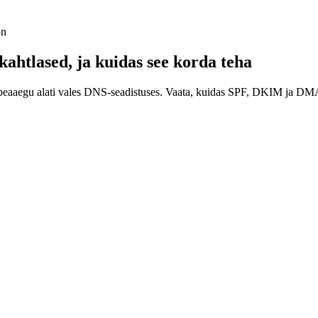
on
kahtlased, ja kuidas see korda teha
jus peaaegu alati vales DNS-seadistuses. Vaata, kuidas SPF, DKIM ja D