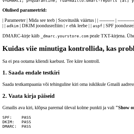
Olulised parameetrid:
| Parameeter | Mida see teeb | Soovituslik väärtus | | ---------- | ---------------
| |
| DKIM joondusrežiim |
ehk leebe | |
| SPF joondusre
adkim
r
aspf
DMARC-kirje käib
peale TXT-kirjena. Ühel
_dmarc.yourstore.com
Kuidas viie minutiga kontrollida, kas pro
Sa ei pea ootama kliendi kaebust. Tee kiire kontroll.
1. Saada endale testkiri
Saada testkampaania või tehinguline kiri oma isiklikule Gmaili aadressi
2. Vaata kirja päiseid
Gmailis ava kiri, klõpsa paremal üleval kolme punkti ja vali
"Show or
SPF:    PASS

DKIM:   PASS
