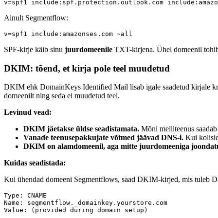
Ainult Segmentflow:
SPF-kirje käib sinu
juurdomeenile
TXT-kirjena. Ühel domeenil tohib 
DKIM: tõend, et kirja pole teel muudetud
DKIM ehk DomainKeys Identified Mail lisab igale saadetud kirjale krüpto
domeenilt ning seda ei muudetud teel.
Levinud vead:
DKIM jäetakse üldse seadistamata.
Mõni meiliteenus saadab 
Vanade teenusepakkujate võtmed jäävad DNS-i.
Kui kolisi
DKIM on alamdomeenil, aga mitte juurdomeeniga joondat
Kuidas seadistada:
Kui ühendad domeeni Segmentflows, saad DKIM-kirjed, mis tuleb DNS
Type: CNAME

Name: segmentflow._domainkey.yourstore.com
