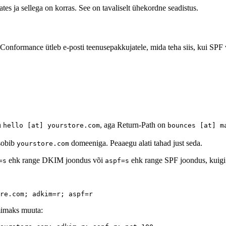
es ja sellega on korras. See on tavaliselt ühekordne seadistus.
ormance ütleb e-posti teenusepakkujatele, mida teha siis, kui SPF v
n
, aga Return-Path on
hello [at] yourstore.com
bounces [at] m
obib
domeeniga. Peaaegu alati tahad just seda.
yourstore.com
ehk range DKIM joondus või
ehk range SPF joondus, kuigi
=s
aspf=s
rmimaks muuta: