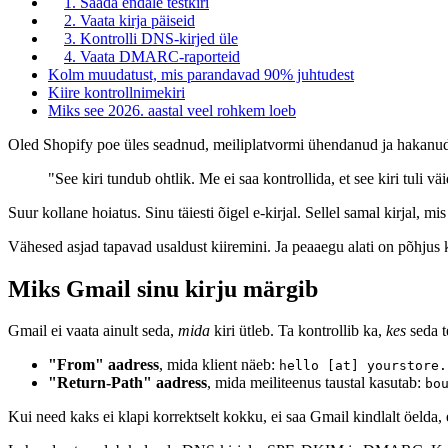
1. Saada endale testkiri
2. Vaata kirja päiseid
3. Kontrolli DNS-kirjed üle
4. Vaata DMARC-raporteid
Kolm muudatust, mis parandavad 90% juhtudest
Kiire kontrollnimekiri
Miks see 2026. aastal veel rohkem loeb
Oled Shopify poe üles seadnud, meiliplatvormi ühendanud ja hakanud sa
"See kiri tundub ohtlik. Me ei saa kontrollida, et see kiri tuli vä
Suur kollane hoiatus. Sinu täiesti õigel e-kirjal. Sellel samal kirjal, mi
Vähesed asjad tapavad usaldust kiiremini. Ja peaaegu alati on põhjus 
Miks Gmail sinu kirju märgib
Gmail ei vaata ainult seda,
mida
kiri ütleb. Ta kontrollib ka,
kes
seda t
"From" aadress
, mida klient näeb:
hello [at] yourstore.
"Return-Path" aadress
, mida meiliteenus taustal kasutab:
bo
Kui need kaks ei klapi korrektselt kokku, ei saa Gmail kindlalt öelda, et k