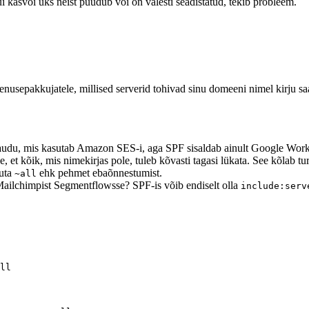
või üks neist puudub või on valesti seadistatud, tekib probleem.
epakkujatele, millised serverid tohivad sinu domeeni nimel kirju saata.
du, mis kasutab Amazon SES-i, aga SPF sisaldab ainult Google Worksp
, et kõik, mis nimekirjas pole, tuleb kõvasti tagasi lükata. See kõlab tur
suta
ehk pehmet ebaõnnestumist.
~all
ailchimpist Segmentflowsse? SPF-is võib endiselt olla
include:serv