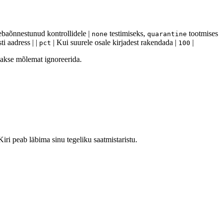
 ebaõnnestunud kontrollidele |
testimiseks,
tootmises
none
quarantine
i aadress | |
| Kui suurele osale kirjadest rakendada |
|
pct
100
kse mõlemat ignoreerida.
iri peab läbima sinu tegeliku saatmistaristu.