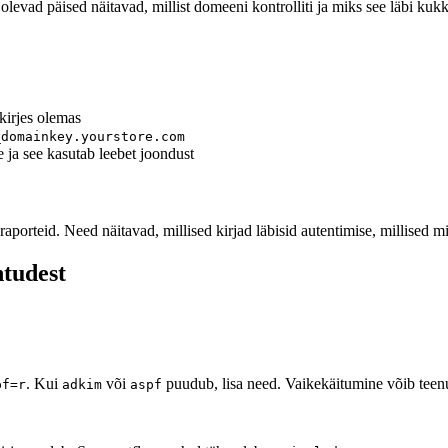
olevad päised näitavad, millist domeeni kontrolliti ja miks see läbi kuk
kirjes olemas
_domainkey.yourstore.com
ja see kasutab leebet joondust
porteid. Need näitavad, millised kirjad läbisid autentimise, millised mi
tudest
. Kui
või
puudub, lisa need. Vaikekäitumine võib teenu
pf=r
adkim
aspf