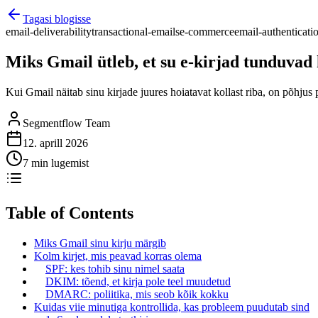
Tagasi blogisse
email-deliverability
transactional-emails
e-commerce
email-authenticati
Miks Gmail ütleb, et su e-kirjad tunduvad 
Kui Gmail näitab sinu kirjade juures hoiatavat kollast riba, on põh
Segmentflow Team
12. aprill 2026
7 min lugemist
Table of Contents
Miks Gmail sinu kirju märgib
Kolm kirjet, mis peavad korras olema
SPF: kes tohib sinu nimel saata
DKIM: tõend, et kirja pole teel muudetud
DMARC: poliitika, mis seob kõik kokku
Kuidas viie minutiga kontrollida, kas probleem puudutab sind