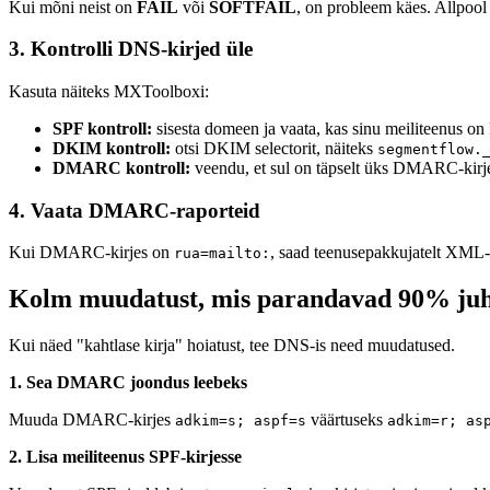
Kui mõni neist on
FAIL
või
SOFTFAIL
, on probleem käes. Allpool 
3. Kontrolli DNS-kirjed üle
Kasuta näiteks MXToolboxi:
SPF kontroll:
sisesta domeen ja vaata, kas sinu meiliteenus on 
DKIM kontroll:
otsi DKIM selectorit, näiteks
segmentflow.
DMARC kontroll:
veendu, et sul on täpselt üks DMARC-kirje 
4. Vaata DMARC-raporteid
Kui DMARC-kirjes on
, saad teenusepakkujatelt XML-ra
rua=mailto:
Kolm muudatust, mis parandavad 90% juh
Kui näed "kahtlase kirja" hoiatust, tee DNS-is need muudatused.
1. Sea DMARC joondus leebeks
Muuda DMARC-kirjes
väärtuseks
adkim=s; aspf=s
adkim=r; as
2. Lisa meiliteenus SPF-kirjesse