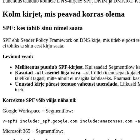
Lahendus taandub kolmele DNS-kirjele: SPF, DKIM ja DMARC. Kui kas
Kolm kirjet, mis peavad korras olema
SPF: kes tohib sinu nimel saata
SPF ehk Sender Policy Framework on DNS-kirje, mis ütleb e-posti teenus
ei tohiks ta sinu eest kirju saata.
Levinud vead:
Meiliteenus puudub SPF-kirjest.
Kui saadad Segmentflow kau
Kasutad
asemel liiga vara.
ütleb teenusepakkujatele
-all
-all
täielikult tagasi, mitte ainult ei märgita kahtlaseks. Enamasti ka
Unustad kirje pärast teenuse vahetust uuendada.
Liikusid M
teeb.
Korrektne SPF võib välja näha nii:
Google Workspace + Segmentflow:
Microsoft 365 + Segmentflow: