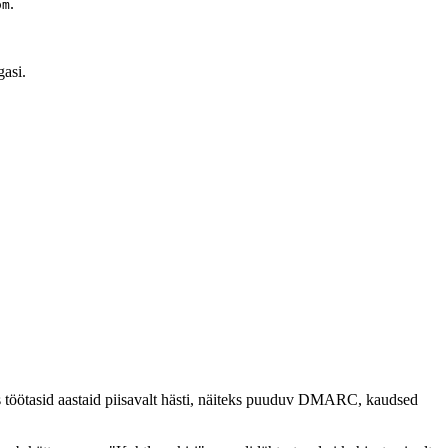
.
om
gasi.
s töötasid aastaid piisavalt hästi, näiteks puuduv DMARC, kaudsed