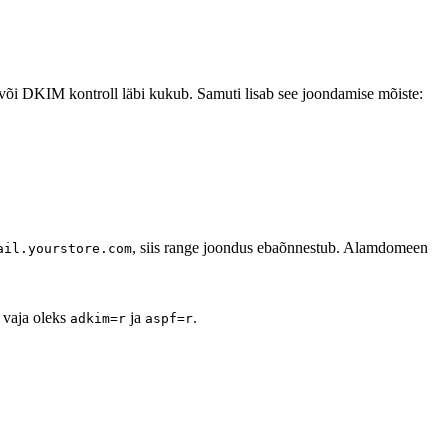
õi DKIM kontroll läbi kukub. Samuti lisab see joondamise mõiste:
, siis range joondus ebaõnnestub. Alamdomeen
ail.yourstore.com
 vaja oleks
ja
.
adkim=r
aspf=r