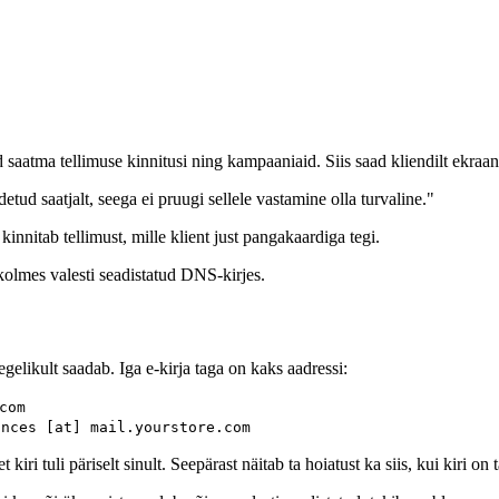
atma tellimuse kinnitusi ning kampaaniaid. Siis saad kliendilt ekraani
idetud saatjalt, seega ei pruugi sellele vastamine olla turvaline."
s kinnitab tellimust, mille klient just pangakaardiga tegi.
kolmes valesti seadistatud DNS-kirjes.
egelikult saadab. Iga e-kirja taga on kaks aadressi:
com
unces [at] mail.yourstore.com
iri tuli päriselt sinult. Seepärast näitab ta hoiatust ka siis, kui kiri on t