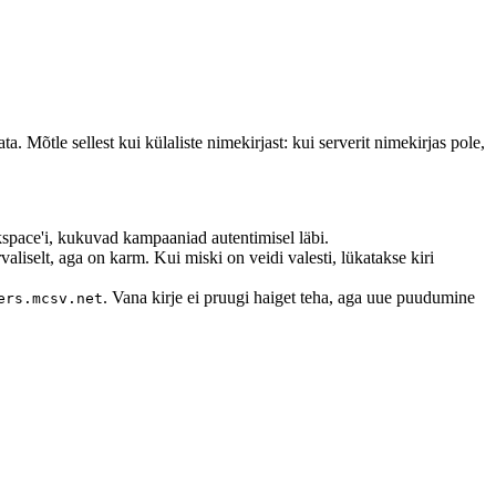
 Mõtle sellest kui külaliste nimekirjast: kui serverit nimekirjas pole,
ace'i, kukuvad kampaaniad autentimisel läbi.
valiselt, aga on karm. Kui miski on veidi valesti, lükatakse kiri
. Vana kirje ei pruugi haiget teha, aga uue puudumine
ers.mcsv.net