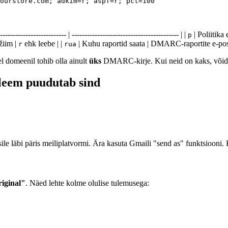
---------------------- | ------------------------------------------ | |
| Poliitika
p
žiim |
ehk leebe | |
| Kuhu raportid saata | DMARC-raportite e-post
r
rua
 domeenil tohib olla ainult
üks
DMARC-kirje. Kui neid on kaks, võida
bleem puudutab sind
le läbi päris meiliplatvormi. Ära kasuta Gmaili "send as" funktsiooni. K
iginal"
. Näed lehte kolme olulise tulemusega: