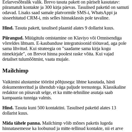
Eelarvesõbralik valik. Brevo tasuta pakett on päriselt kasutatav:
piiramatult kontakte ja 300 kirja päevas. Tasulised paketid on samuti
odavad. Lisaks saad samale platvormile SMS-i, WhatsAppi ja
sisseehitatud CRM-i, mis selles hinnaklassis pole tavaline.
Hind.
Tasuta pakett, tasulised plaanid alates 9 dollarist kuus.
Piirangud.
Müügitulu omistamine on Klaviyo või Omnisendiga
võrreldes lihtsam. E-kaubanduse integratsioonid töötavad, aga pole
sama lihvitud. Kui strateegia on "saadame sama kirja kogu
nimekirjale", on Brevot hinna poolest raske võita. Kui vajad
detailset tulumõõtmist, vaata mujale.
Mailchimp
Vaikimisi alustamise tööriist põhjusega: lihtne kasutada, hästi
dokumenteeritud ja ühendub väga paljude teenustega. Klassikaline
redaktor on piisavalt selge, et ka mitte-tehniline asutaja saab
kampaania tunniga valmis.
Hind.
Tasuta kuni 500 kontaktini. Tasulised paketid alates 13
dollarist kuus.
Mida tähele panna.
Mailchimp võib mõnes paketis lugeda
hinnatasemesse ka loobunud ja mitte-tellinud kontakte, nii et arve