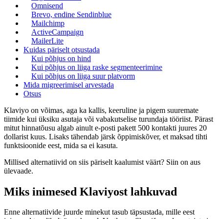
Omnisend
Brevo, endine Sendinblue
Mailchimp
ActiveCampaign
MailerLite
Kuidas päriselt otsustada
Kui põhjus on hind
Kui põhjus on liiga raske segmenteerimine
Kui põhjus on liiga suur platvorm
Mida migreerimisel arvestada
Otsus
Klaviyo on võimas, aga ka kallis, keeruline ja pigem suuremate
tiimide kui üksiku asutaja või vabakutselise turundaja tööriist. Pärast
mitut hinnatõusu algab ainult e-posti pakett 500 kontakti juures 20
dollarist kuus. Lisaks tähendab järsk õppimiskõver, et maksad tihti
funktsioonide eest, mida sa ei kasuta.
Millised alternatiivid on siis päriselt kaalumist väärt? Siin on aus
ülevaade.
Miks inimesed Klaviyost lahkuvad
Enne alternatiivide juurde minekut tasub täpsustada, mille eest