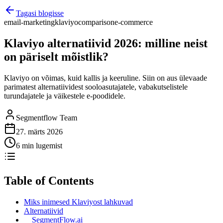
Tagasi blogisse
email-marketing
klaviyo
comparison
e-commerce
Klaviyo alternatiivid 2026: milline neist
on päriselt mõistlik?
Klaviyo on võimas, kuid kallis ja keeruline. Siin on aus ülevaade
parimatest alternatiividest sooloasutajatele, vabakutselistele
turundajatele ja väikestele e-poodidele.
Segmentflow Team
27. märts 2026
6 min lugemist
Table of Contents
Miks inimesed Klaviyost lahkuvad
Alternatiivid
SegmentFlow.ai