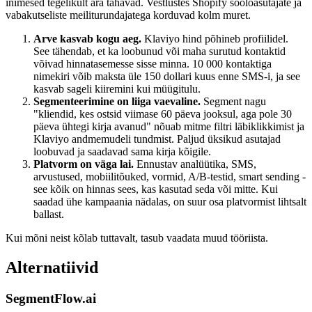
inimesed tegelikult ära tahavad. Vestlustes Shopify sooloasutajate ja
vabakutseliste meiliturundajatega korduvad kolm muret.
Arve kasvab kogu aeg.
Klaviyo hind põhineb profiilidel.
See tähendab, et ka loobunud või maha surutud kontaktid
võivad hinnatasemesse sisse minna. 10 000 kontaktiga
nimekiri võib maksta üle 150 dollari kuus enne SMS-i, ja see
kasvab sageli kiiremini kui müügitulu.
Segmenteerimine on liiga vaevaline.
Segment nagu
"kliendid, kes ostsid viimase 60 päeva jooksul, aga pole 30
päeva ühtegi kirja avanud" nõuab mitme filtri läbiklikkimist ja
Klaviyo andmemudeli tundmist. Paljud üksikud asutajad
loobuvad ja saadavad sama kirja kõigile.
Platvorm on väga lai.
Ennustav analüütika, SMS,
arvustused, mobiilitõuked, vormid, A/B-testid, smart sending -
see kõik on hinnas sees, kas kasutad seda või mitte. Kui
saadad ühe kampaania nädalas, on suur osa platvormist lihtsalt
ballast.
Kui mõni neist kõlab tuttavalt, tasub vaadata muud tööriista.
Alternatiivid
SegmentFlow.ai