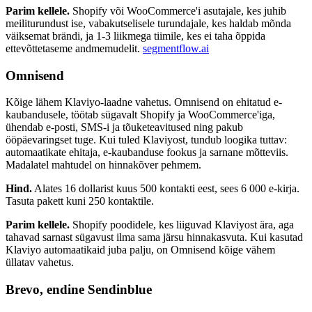
Parim kellele.
Shopify või WooCommerce'i asutajale, kes juhib
meiliturundust ise, vabakutselisele turundajale, kes haldab mõnda
väiksemat brändi, ja 1-3 liikmega tiimile, kes ei taha õppida
ettevõttetaseme andmemudelit.
segmentflow.ai
Omnisend
Kõige lähem Klaviyo-laadne vahetus. Omnisend on ehitatud e-
kaubandusele, töötab sügavalt Shopify ja WooCommerce'iga,
ühendab e-posti, SMS-i ja tõuketeavitused ning pakub
ööpäevaringset tuge. Kui tuled Klaviyost, tundub loogika tuttav:
automaatikate ehitaja, e-kaubanduse fookus ja sarnane mõtteviis.
Madalatel mahtudel on hinnakõver pehmem.
Hind.
Alates 16 dollarist kuus 500 kontakti eest, sees 6 000 e-kirja.
Tasuta pakett kuni 250 kontaktile.
Parim kellele.
Shopify poodidele, kes liiguvad Klaviyost ära, aga
tahavad sarnast sügavust ilma sama järsu hinnakasvuta. Kui kasutad
Klaviyo automaatikaid juba palju, on Omnisend kõige vähem
üllatav vahetus.
Brevo, endine Sendinblue