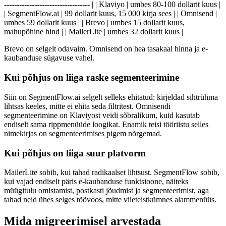
---------------------------------- | | Klaviyo | umbes 80-100 dollarit kuus |
| SegmentFlow.ai | 99 dollarit kuus, 15 000 kirja sees | | Omnisend |
umbes 59 dollarit kuus | | Brevo | umbes 15 dollarit kuus,
mahupõhine hind | | MailerLite | umbes 32 dollarit kuus |
Brevo on selgelt odavaim. Omnisend on hea tasakaal hinna ja e-
kaubanduse sügavuse vahel.
Kui põhjus on liiga raske segmenteerimine
Siin on SegmentFlow.ai selgelt selleks ehitatud: kirjeldad sihtrühma
lihtsas keeles, mitte ei ehita seda filtritest. Omnisendi
segmenteerimine on Klaviyost veidi sõbralikum, kuid kasutab
endiselt sama rippmenüüde loogikat. Enamik teisi tööriistu selles
nimekirjas on segmenteerimises pigem nõrgemad.
Kui põhjus on liiga suur platvorm
MailerLite sobib, kui tahad radikaalset lihtsust. SegmentFlow sobib,
kui vajad endiselt päris e-kaubanduse funktsioone, näiteks
müügitulu omistamist, postkasti jõudmist ja segmenteerimist, aga
tahad neid ühes selges töövoos, mitte viieteistkümnes alammenüüs.
Mida migreerimisel arvestada