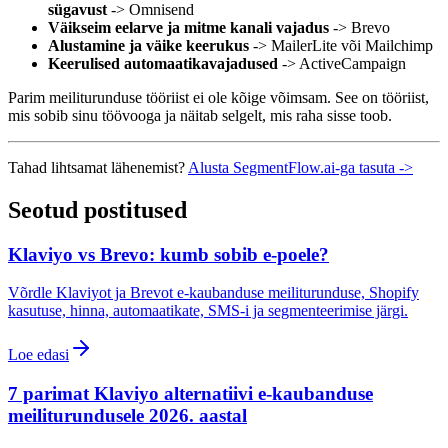
sügavust
-> Omnisend
Väikseim eelarve ja mitme kanali vajadus
-> Brevo
Alustamine ja väike keerukus
-> MailerLite või Mailchimp
Keerulised automaatikavajadused
-> ActiveCampaign
Parim meiliturunduse tööriist ei ole kõige võimsam. See on tööriist,
mis sobib sinu töövooga ja näitab selgelt, mis raha sisse toob.
Tahad lihtsamat lähenemist?
Alusta SegmentFlow.ai-ga tasuta ->
Seotud postitused
Klaviyo vs Brevo: kumb sobib e-poele?
Võrdle Klaviyot ja Brevot e-kaubanduse meiliturunduse, Shopify
kasutuse, hinna, automaatikate, SMS-i ja segmenteerimise järgi.
Loe edasi
7 parimat Klaviyo alternatiivi e-kaubanduse
meiliturundusele 2026. aastal