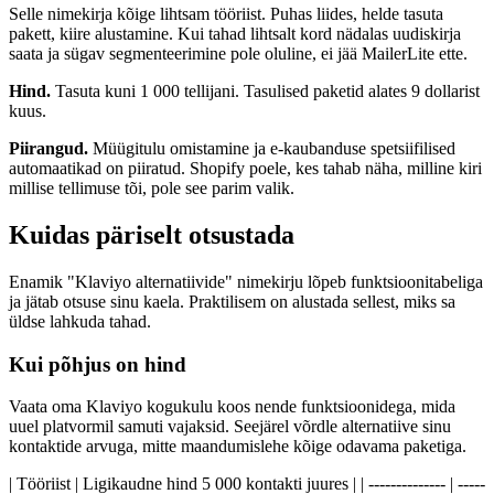
Selle nimekirja kõige lihtsam tööriist. Puhas liides, helde tasuta
pakett, kiire alustamine. Kui tahad lihtsalt kord nädalas uudiskirja
saata ja sügav segmenteerimine pole oluline, ei jää MailerLite ette.
Hind.
Tasuta kuni 1 000 tellijani. Tasulised paketid alates 9 dollarist
kuus.
Piirangud.
Müügitulu omistamine ja e-kaubanduse spetsiifilised
automaatikad on piiratud. Shopify poele, kes tahab näha, milline kiri
millise tellimuse tõi, pole see parim valik.
Kuidas päriselt otsustada
Enamik "Klaviyo alternatiivide" nimekirju lõpeb funktsioonitabeliga
ja jätab otsuse sinu kaela. Praktilisem on alustada sellest, miks sa
üldse lahkuda tahad.
Kui põhjus on hind
Vaata oma Klaviyo kogukulu koos nende funktsioonidega, mida
uuel platvormil samuti vajaksid. Seejärel võrdle alternatiive sinu
kontaktide arvuga, mitte maandumislehe kõige odavama paketiga.
| Tööriist | Ligikaudne hind 5 000 kontakti juures | | -------------- | -----