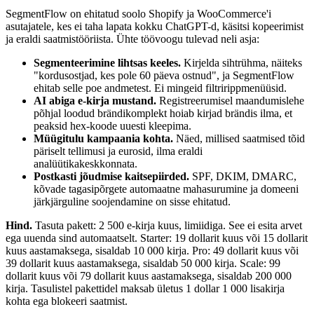
SegmentFlow on ehitatud soolo Shopify ja WooCommerce'i
asutajatele, kes ei taha lapata kokku ChatGPT-d, käsitsi kopeerimist
ja eraldi saatmistööriista. Ühte töövoogu tulevad neli asja:
Segmenteerimine lihtsas keeles.
Kirjelda sihtrühma, näiteks
"kordusostjad, kes pole 60 päeva ostnud", ja SegmentFlow
ehitab selle poe andmetest. Ei mingeid filtririppmenüüsid.
AI abiga e-kirja mustand.
Registreerumisel maandumislehe
põhjal loodud brändikomplekt hoiab kirjad brändis ilma, et
peaksid hex-koode uuesti kleepima.
Müügitulu kampaania kohta.
Näed, millised saatmised tõid
päriselt tellimusi ja eurosid, ilma eraldi
analüütikakeskkonnata.
Postkasti jõudmise kaitsepiirded.
SPF, DKIM, DMARC,
kõvade tagasipõrgete automaatne mahasurumine ja domeeni
järkjärguline soojendamine on sisse ehitatud.
Hind.
Tasuta pakett: 2 500 e-kirja kuus, limiidiga. See ei esita arvet
ega uuenda sind automaatselt. Starter: 19 dollarit kuus või 15 dollarit
kuus aastamaksega, sisaldab 10 000 kirja. Pro: 49 dollarit kuus või
39 dollarit kuus aastamaksega, sisaldab 50 000 kirja. Scale: 99
dollarit kuus või 79 dollarit kuus aastamaksega, sisaldab 200 000
kirja. Tasulistel pakettidel maksab ületus 1 dollar 1 000 lisakirja
kohta ega blokeeri saatmist.