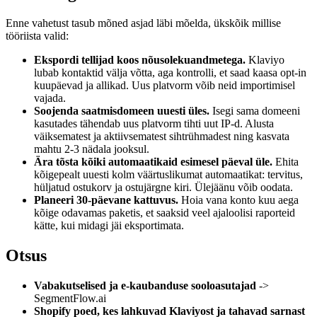
Enne vahetust tasub mõned asjad läbi mõelda, ükskõik millise
tööriista valid:
Ekspordi tellijad koos nõusolekuandmetega.
Klaviyo
lubab kontaktid välja võtta, aga kontrolli, et saad kaasa opt-in
kuupäevad ja allikad. Uus platvorm võib neid importimisel
vajada.
Soojenda saatmisdomeen uuesti üles.
Isegi sama domeeni
kasutades tähendab uus platvorm tihti uut IP-d. Alusta
väiksematest ja aktiivsematest sihtrühmadest ning kasvata
mahtu 2-3 nädala jooksul.
Ära tõsta kõiki automaatikaid esimesel päeval üle.
Ehita
kõigepealt uuesti kolm väärtuslikumat automaatikat: tervitus,
hüljatud ostukorv ja ostujärgne kiri. Ülejäänu võib oodata.
Planeeri 30-päevane kattuvus.
Hoia vana konto kuu aega
kõige odavamas paketis, et saaksid veel ajaloolisi raporteid
kätte, kui midagi jäi eksportimata.
Otsus
Vabakutselised ja e-kaubanduse sooloasutajad
->
SegmentFlow.ai
Shopify poed, kes lahkuvad Klaviyost ja tahavad sarnast