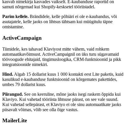
kasvab nimekirja kasvades vaikselt. E-kaubanduse raportid on
samuti nõrgemad kui Shopify-kesksetel tööriistadel.
Parim kellele.
Brändidele, kelle põhiäri ei ole e-kaubandus, või
asutajatele, kelle jaoks on lihtsus tähtsam kui müügitulu täpne
omistamine.
ActiveCampaign
Tiimidele, kes tahavad Klaviyost mitte vähem, vaid rohkem
automaatikavõimsust. ActiveCampaignil on üks turu sügavamaid
töövoogude ehitajaid, tingimusloogika, CRM-funktsioonid ja pikk
integratsioonide nimekiri.
Hind.
Algab 15 dollarist kuus 1 000 kontakti eest Lite paketis, kuid
kasulikud e-kaubanduse funktsioonid on kõrgemates pakettides,
umbes 79 dollarist kuus.
Piirangud.
See on keeruline, mõne jaoks isegi raskem õppida kui
Klaviyo. Kui vahetad tööriista lihtsuse pärast, on see vale suund.
Kui vahetad sellepärast, et Klaviyo ei ole sinu automaatikate jaoks
piisavalt võimas, võib see olla õige vastus.
MailerLite